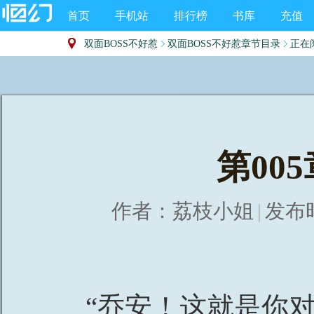
首页
手机站
排行榜
书库
充值
双面BOSS不好惹
双面BOSS不好惹章节目录
正在
第00
作者：
荔枝小姐
|
发布时间
“乔安！这就是你