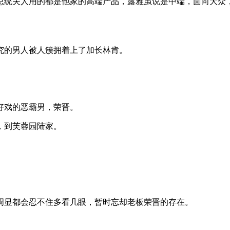
总统夫人用的都是他家的高端产品，露雅虽说是中端，面向大众
究的男人被人簇拥着上了加长林肯。
好戏的恶霸男，荣晋。
，到芙蓉园陆家。
周显都会忍不住多看几眼，暂时忘却老板荣晋的存在。