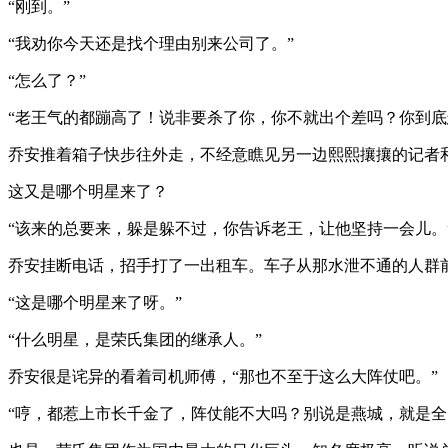
“刚到。”
“我劝你今天还是找个理由别来公司了。”
“怎么了？”
“老王气的都蹦高了！说非要杀了你，你不就出个差吗？你到底
乔安推着箱子快步往外走，不经意瞧见另一边熙熙攘攘的记者
这又是哪个明星来了？
“该来的总要来，躲是躲不过，你告诉老王，让他坚持一会儿。
乔安挂断电话，招手打了一出租车。车子从那水泄不通的人群
“这是哪个明星来了呀。”
“什么明星，是荣氏集团的继承人。”
乔安很是诧异的看着司机师傅，“那也不至于这么大阵仗吧。”
“哼，都惹上市长千金了，阵仗能不大吗？别说是燕城，就是全