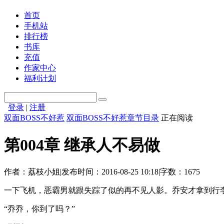
首页
手机站
排行榜
书库
充值
作家中心
福利计划
登录
|
注册
双面BOSS不好惹
双面BOSS不好惹章节目录
正在阅读
第004章 继承人不易做
作者：
荔枝小姐
|
发布时间：2016-08-25 10:18
|
字数：1675
一下飞机，恶霸男就跟失踪了似的再不见人影。乔安才拿到行
“乔乔，你到了吗？”