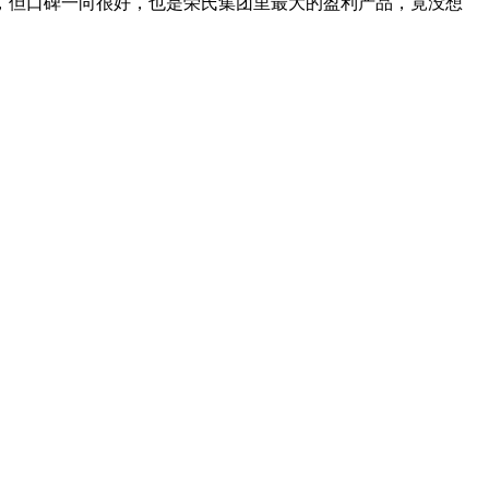
，但口碑一向很好，也是荣氏集团里最大的盈利产品，竟没想