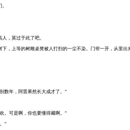
门。
高人，莫过于此了吧。
树下，上等的树雕桌凳被人打扫的一尘不染。门帘一开，从里出
别数年，阿晋果然长大成才了。”
欢。可是啊，你也要懂得藏啊。”
。”