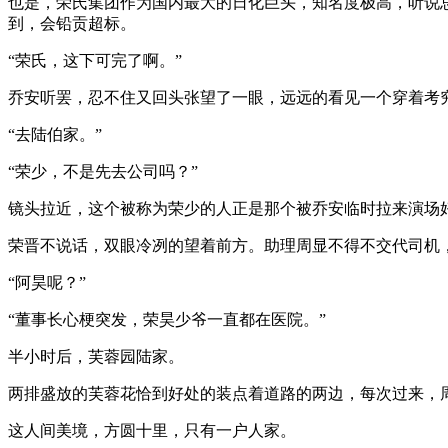
也是，荣氏集团作为国内最大的日化巨头，知名度极高，听说
到，会铅贡超标。
“荣氏，这下可完了啊。”
乔安听罢，忍不住又回头张望了一眼，远远的看见一个穿着考
“去陆伯家。”
“荣少，不是先去公司吗？”
镜头拉近，这个被称为荣少的人正是那个被乔安临时拉来演场
荣晋不说话，双眼冷冽的望着前方。助理周显不得不交代司机
“阿昊呢？”
“董事长心梗突发，荣昊少爷一直都在医院。”
半小时后，芙蓉园陆家。
两排盛放的芙蓉花恰到好处的装点着道路的两边，每次过来，
这人间美境，方圆十里，只有一户人家。