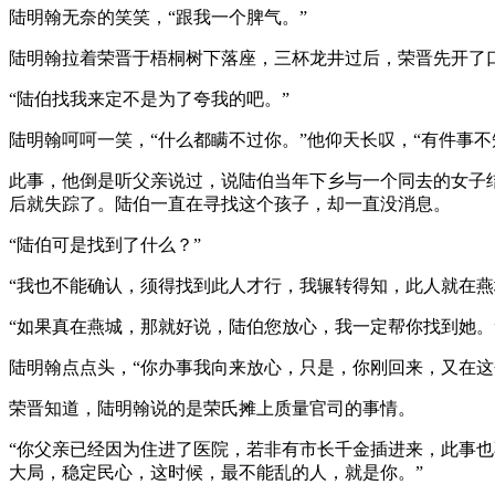
陆明翰无奈的笑笑，“跟我一个脾气。”
陆明翰拉着荣晋于梧桐树下落座，三杯龙井过后，荣晋先开了
“陆伯找我来定不是为了夸我的吧。”
陆明翰呵呵一笑，“什么都瞒不过你。”他仰天长叹，“有件事不
此事，他倒是听父亲说过，说陆伯当年下乡与一个同去的女子
后就失踪了。陆伯一直在寻找这个孩子，却一直没消息。
“陆伯可是找到了什么？”
“我也不能确认，须得找到此人才行，我辗转得知，此人就在燕
“如果真在燕城，那就好说，陆伯您放心，我一定帮你找到她。
陆明翰点点头，“你办事我向来放心，只是，你刚回来，又在这
荣晋知道，陆明翰说的是荣氏摊上质量官司的事情。
“你父亲已经因为住进了医院，若非有市长千金插进来，此事
大局，稳定民心，这时候，最不能乱的人，就是你。”