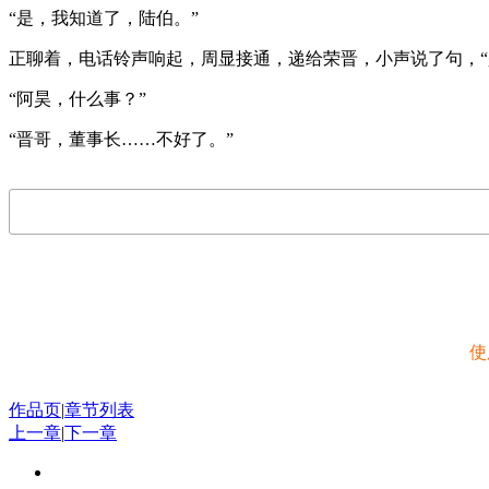
“是，我知道了，陆伯。”
正聊着，电话铃声响起，周显接通，递给荣晋，小声说了句，“
“阿昊，什么事？”
“晋哥，董事长……不好了。”
使
作品页
|
章节列表
上一章
|
下一章