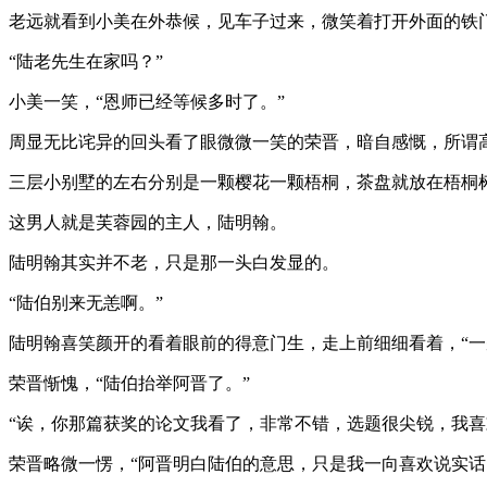
老远就看到小美在外恭候，见车子过来，微笑着打开外面的铁
“陆老先生在家吗？”
小美一笑，“恩师已经等候多时了。”
周显无比诧异的回头看了眼微微一笑的荣晋，暗自感慨，所谓
三层小别墅的左右分别是一颗樱花一颗梧桐，茶盘就放在梧桐
这男人就是芙蓉园的主人，陆明翰。
陆明翰其实并不老，只是那一头白发显的。
“陆伯别来无恙啊。”
陆明翰喜笑颜开的看着眼前的得意门生，走上前细细看着，“一
荣晋惭愧，“陆伯抬举阿晋了。”
“诶，你那篇获奖的论文我看了，非常不错，选题很尖锐，我喜
荣晋略微一愣，“阿晋明白陆伯的意思，只是我一向喜欢说实话